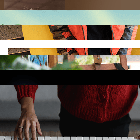
端午节主题活动
模板预览
免费使用
编程训练营暑期招生
模板预览
免费使用
青少年IT天才培养课程
模板预览
免费使用
绘出梦想美术画室
模板预览
免费使用
2021青岛国际啤酒节
模板预览
免费使用
钢琴课招生啦
1
2
>
>>
请输入以下信息极速验证，免费使用
验证即登录，未注册用户将自动创建Focussend账号