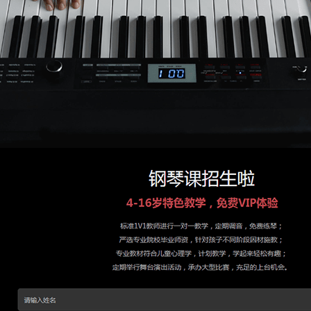
获取验证码
立即登录
联系我们
4006 687 697
Marketing@focussend.com
进入旧版官网
官方微博
知乎
今日头条
产品
邮件营销
AI智能写信和润色
群发邮件平台
许可邮件平台
邮件营销自动化
电子邮件模板
落地页/表单
H5微页
独立通道/白名单/API
短信
营销
客户数据中台
客户数据管理
广告集成服务
BI报告与分析
内容营销系统
内容营销管理系统
数字化微站
营销物料管理
产品信息管理