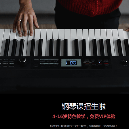
获取验证码
立即登录
联系我们
4006 687 697
Marketing@focussend.com
进入旧版官网
官方微博
知乎
今日头条
产品
邮件营销
AI智能写信和润色
群发邮件平台
许可邮件平台
邮件营销自动化
电子邮件模板
落地页/表单
H5微页
独立通道/白名单/API
短信
营销
客户数据中台