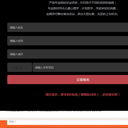
客户数据管理
广告集成服务
BI报告与分析
内容营销系统
内容营销管理系统
数字化微站
营销物料管理
产品信息管理
活动营销系统
活动&会议管理
直播营销管理
H5小游戏&抽奖
社交营销系统
企业微信
微信公众号营销
智能名片
全员营销
小程序营销
营销交互工具
智能表单
落地页
微问卷
AI智能工具
营销协同
销售赋能系统
经销商赋能系统
关注微信公众号