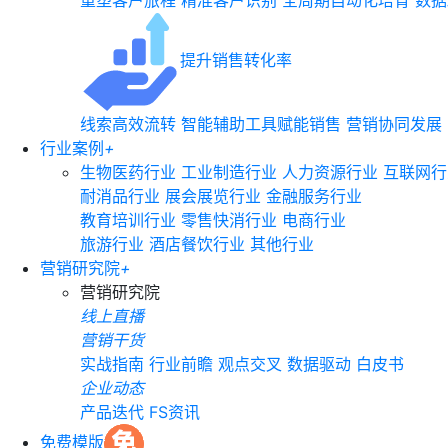
重塑客户旅程
精准客户识别
全周期自动化培育
数据
提升销售转化率
线索高效流转
智能辅助工具赋能销售
营销协同发展
行业案例
+
生物医药行业
工业制造行业
人力资源行业
互联网行
耐消品行业
展会展览行业
金融服务行业
教育培训行业
零售快消行业
电商行业
旅游行业
酒店餐饮行业
其他行业
营销研究院
+
营销研究院
线上直播
营销干货
实战指南
行业前瞻
观点交叉
数据驱动
白皮书
企业动态
产品迭代
FS资讯
免费模版